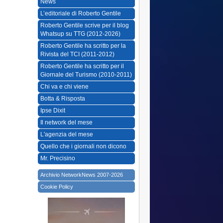
News
L’editoriale di Roberto Gentile
Roberto Gentile scrive per il blog
Whatsup su TTG (2012-2026)
Roberto Gentile ha scritto per la
Rivista del TCI (2011-2012)
Roberto Gentile ha scritto per il
Giornale del Turismo (2010-2011)
Chi va e chi viene
Botta & Risposta
Ipse Dixit
Il network del mese
L'agenzia del mese
Quello che i giornali non dicono
Mr. Precisino
Archivio NetworkNews 2007-2026
Cookie Policy