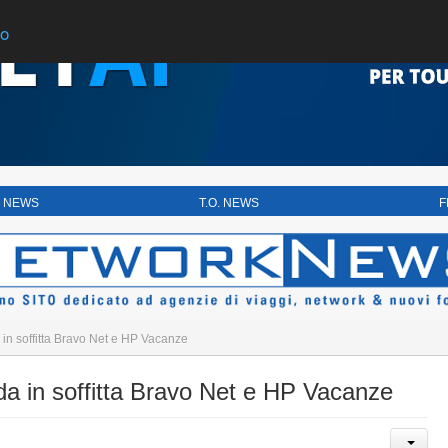
do
 NEWS
T.O. NEWS
F
n soffitta Bravo Net e HP Vacanze
 in soffitta Bravo Net e HP Vacanze