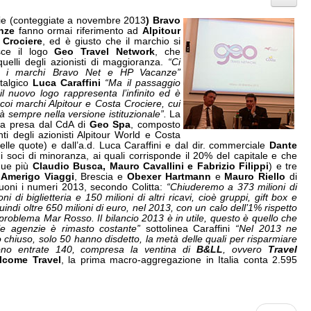
ie (conteggiate a novembre 2013
) Bravo
nze
fanno ormai riferimento ad
Alpitour
 Crociere
, ed è giusto che il marchio si
sce il logo
Geo Travel Network
, che
uelli degli azionisti di maggioranza.
“Ci
e i marchi Bravo Net e HP Vacanze”
talgico
Luca Caraffini
“Ma il passaggio
 il nuovo logo rappresenta l’infinito ed è
coi marchi Alpitour e Costa Crociere, cui
 sempre nella versione istituzionale”.
La
ta presa dal CdA di
Geo Spa
, composto
ti degli azionisti Alpitour World e Costa
le quote) e dall’a.d. Luca Caraffini e dal dir. commerciale
Dante
 i soci di minoranza, ai quali corrisponde il 20% del capitale e che
due più
Claudio Busca, Mauro Cavallini
e Fabrizio Filippi
) e tre
i
Amerigo Viaggi
, Brescia e
Obexer Hartmann
e
Mauro Riello
di
Buoni i numeri 2013, secondo Colitta:
“Chiuderemo a 373 milioni di
oni di biglietteria e 150 milioni di altri ricavi, cioè gruppi, gift box e
ndi oltre 650 milioni di euro, nel 2013, con un calo dell’1% rispetto
roblema Mar Rosso. Il bilancio 2013 è in utile, questo è quello che
lle agenzie è rimasto costante”
sottolinea Caraffini
“Nel 2013 ne
hiuso, solo 50 hanno disdetto, la metà delle quali per risparmiare
 sono entrate 140, compresa la ventina di
B&LL
, ovvero
Travel
lcome Travel
, la prima macro-aggregazione in Italia conta 2.595