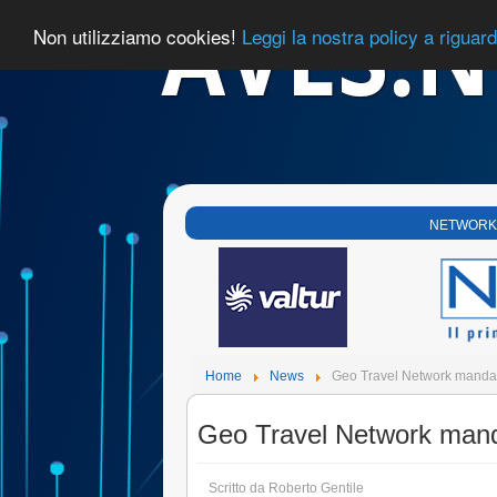
Non utilizziamo cookies!
Leggi la nostra policy a riguar
NETWORK
Home
News
Geo Travel Network manda i
Geo Travel Network manda
Scritto da
Roberto Gentile