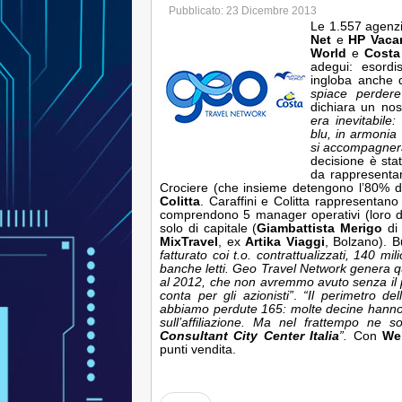
Pubblicato: 23 Dicembre 2013
Le 1.557 agenz
Net
e
HP Vaca
World
e
Costa
adegui: esordi
ingloba anche q
spiace perder
dichiara un nos
era inevitabile:
blu, in armonia 
si accompagnerà
decisione è sta
da rappresentan
Crociere (che insieme detengono l’80% del
Colitta
. Caraffini e Colitta rappresentano
comprendono 5 manager operativi (loro 
solo di capitale (
Giambattista Merigo
d
MixTravel
, ex
Artika Viaggi
, Bolzano). 
fatturato coi t.o. contrattualizzati, 140 mili
banche letti. Geo Travel Network genera qui
al 2012, che non avremmo avuto senza il p
conta per gli azionisti”
.
“Il perimetro de
abbiamo perdute 165: molte decine hanno c
sull’affiliazione. Ma nel frattempo ne
Consultant City Center Italia
”.
Con
We
punti vendita.