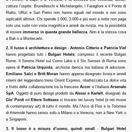
cattura l’ospite. Brunelleschi e Michelangelo, i Faraglioni e il Ponte di
Rialto, Uffizi e San Pietro non hanno eguali nel mondo e non sono
replicabili altrove. Chi spende 1.000, 3.000 e più euro a notte non paga
solo una suite con vista magnifica e arredi da rivista, ma la possibilità
di essere
immerso in questa grande bellezza
. Non è la stessa cosa
a Bali o a Montecarlo.
2. Il lusso è architettura e design
-
Antonio Citterio e Patricia Viel
hanno progettato tutti i
Bulgari Hotels
, compreso il recente Bulgari
Rome. Il Sereno Hotel sul Como Lake e il Six Senses di Roma sono
opera di
Patricia Urquiola
, archistar iberica ma italiana di adozione.
Emiliano Salci e Britt Moran
hanno appena disegnato livrea e arredi
interni del leggendario treno Orient Express, ribattezzato La dolce vita
e frutto della collaborazione tra la francese
Accor
e l’italiana
Arsenale
SpA
. Oggetti di puro design prodotti da
Alessi e Kartell
, disegnati da
Gio’ Ponti
ed
Ettore Sottsass
si trovano nei luxury hotel (e nei musei
di contemporary art) di tutto il mondo. Ma l’Arco di Flos e la Tolomeo
di Artemide hanno senso solo a Milano o a Venezia, non a New York o
a Singapore.
3. Il lusso è a misura d’uomo, quindi small
-
Bulgari Hotel