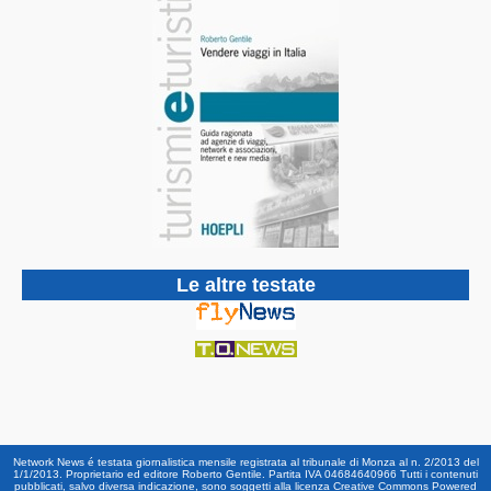
Le altre testate
Network News é testata giornalistica mensile registrata al tribunale di Monza al n. 2/2013 del
1/1/2013. Proprietario ed editore Roberto Gentile. Partita IVA 04684640966 Tutti i contenuti
pubblicati, salvo diversa indicazione, sono soggetti alla licenza Creative Commons Powered