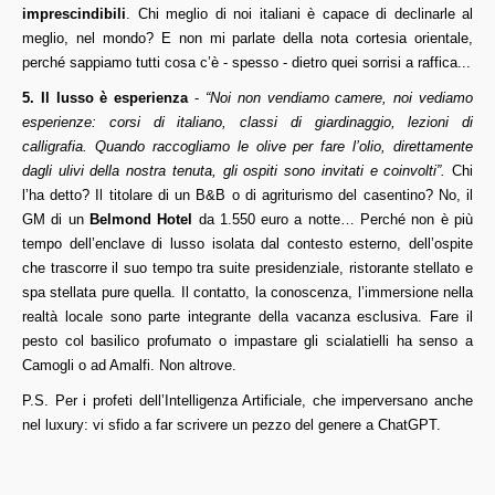
imprescindibili
. Chi meglio di noi italiani è capace di declinarle al
meglio, nel mondo? E non mi parlate della nota cortesia orientale,
perché sappiamo tutti cosa c’è - spesso - dietro quei sorrisi a raffica...
5. Il lusso è esperienza
-
“Noi non vendiamo camere, noi vediamo
esperienze: corsi di italiano, classi di giardinaggio, lezioni di
calligrafia. Quando raccogliamo le olive per fare l’olio, direttamente
dagli ulivi della nostra tenuta, gli ospiti sono invitati e coinvolti”.
Chi
l’ha detto? Il titolare di un B&B o di agriturismo del casentino? No, il
GM di un
Belmond Hotel
da 1.550 euro a notte… Perché non è più
tempo dell’enclave di lusso isolata dal contesto esterno, dell’ospite
che trascorre il suo tempo tra suite presidenziale, ristorante stellato e
spa stellata pure quella. Il contatto, la conoscenza, l’immersione nella
realtà locale sono parte integrante della vacanza esclusiva. Fare il
pesto col basilico profumato o impastare gli scialatielli ha senso a
Camogli o ad Amalfi. Non altrove.
P.S. Per i profeti dell’Intelligenza Artificiale, che imperversano anche
nel luxury: vi sfido a far scrivere un pezzo del genere a ChatGPT.