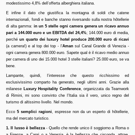
modestissimo 4,8% dell’offerta alberghiera italiana.
E infine il dato che giustifica la montagna di soldi che catene
internazionali, fondi e banche stanno riversando sulla nostra hôtellerie
di alta gamma:
in un 5 stelle ogni camera genera un ricavo annuo
pari a 144.000 euro e un EBITDA del 24,4%
; 144.000 euro di media,
perché
un quarto dei luxury hotel produce 200.000 euro di ricavi
(a camera!) e al top dei top - l’
Aman
sul Canal Grande di Venezia -
ogni camera genera 800.000 euro. Sapete qual è il ricavo medio annuo
per camera di uno dei 15.000 hotel 3 stelle italiani? 25.000 euro, se va
bene.
Lampante, quindi, l’interesse che questo ricchissimo ed
esclusivissimo comparto ha generato, negli ultimi anni. Grazie alla
milanese
Luxury Hospitality Conference
, organizzata da Teamwork
di Rimini, mi sono convinto che l’Italia sia il vero, unico regno del
turismo di altissimo livello. Nel mondo.
Ecco
5 semplici ragioni
, espresse non da un esperto di hôtellerie,
ma del mercato turistico.
1. Il lusso è bellezza
- Quello che rende unico il soggiorno a Roma o
a Firenze, a Capri o a Venezia, è la bellezza che circonda, attrae,