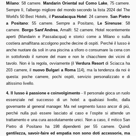
Milano
: 58 camere.
Mandarin Oriental sul Como Lake
, 75 camere.
Sempre lì, l'albergo migliore del mondo secondo la lista 2024 del The
World's 50 Best Hotels, il
Passalacqua Hotel
: 24 camere.
San Pietro
a Positano
: 55 camere. Sempre a Positano,
Le Sirenuse
: 58
camere.
Borgo Sant’Andrea
, Amalfi: 52 camere. Hotel recentemente
aperti (Mandarin e Passalacqua) e storici come a Milano o sulla
costiera amalfitana accolgono poche decine di ospiti. Perché il lusso è
anche nuotare da soli in una piscina a sfioro o consumare la cena con
in sottofondo il rumore del mare e non le chiacchiere dei vicini di
tavolo. Non è la regola, ovviamente (il
Verdura Resort
di Sciacca ha
203 camere, il
nuovo Bulgari a Roma
114), ma la tendenza da noi è
questa: poche camere, pochi ospiti, servizio personalizzato e di
altissimo livello.
4. Il lusso è passione e coinvolgimento
- Il personale gioca un ruolo
essenziale nel successo di un hotel: a qualsiasi livello, dalla
governante al general manager. Ma nel segmento lusso ancor di più,
perché nulla può essere lasciato al caso e l’ospite si attende un
trattamento e una cura assolutamente unici. Non a caso, il mitico San
Pietro di Positano ha 198 dipendenti per 55 camere. Quindi
gentilezza, savoir-faire ed empatia non sono doti accessorie, ma