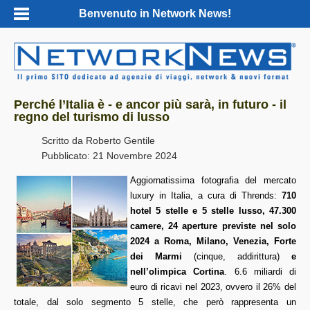
Benvenuto in Network News!
Perché l’Italia è - e ancor più sarà, in futuro - il
regno del turismo di lusso
Scritto da
Roberto Gentile
Pubblicato: 21 Novembre 2024
Aggiornatissima fotografia del mercato
luxury in Italia, a cura di Thrends:
710
hotel 5 stelle e 5 stelle lusso, 47.300
camere, 24 aperture previste nel solo
2024 a Roma, Milano, Venezia, Forte
dei Marmi
(cinque, addirittura)
e
nell’olimpica Cortina
. 6.6 miliardi di
euro di ricavi nel 2023, ovvero il 26% del
totale, dal solo segmento 5 stelle, che però rappresenta un