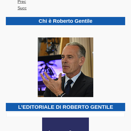
Prec
Succ
Chi è Roberto Gentile
L’EDITORIALE DI ROBERTO GENTILE