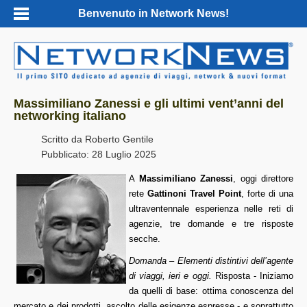
Benvenuto in Network News!
Massimiliano Zanessi e gli ultimi vent’anni del
networking italiano
Scritto da
Roberto Gentile
Pubblicato: 28 Luglio 2025
A
Massimiliano Zanessi
, oggi direttore
rete
Gattinoni Travel Point
, forte di una
ultraventennale esperienza nelle reti di
agenzie, tre domande e tre risposte
secche.
Domanda – Elementi distintivi dell’agente
di viaggi, ieri e oggi.
Risposta - Iniziamo
da quelli di base: ottima conoscenza del
mercato e dei prodotti, ascolto delle esigenze espresse - e soprattutto