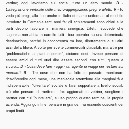
vetrine; oggi lavoriamo sui social, tutto un altro mondo.
D
-
L’integrazione verticale delle macro-aggregazioni: pregi e difetti.
R
- Io
vedo più pregi, alla fine anche in Italia ci siamo uniformati al modello
introdotto in Germania tanti anni fa: gli schieramenti sono chiari e le
parti devono lavorare in maniera sinergica. D
i
fetti: succede che
l’agenzia non abbia in carrello tutti i tour operator su una determinata
destinazione, perché in concorrenza tra loro, direttamente o su altri
assi della filiera. A volte per scelte commerciali plausibili, ma altre per
“problematiche ai piani superiori”, diciamo cosi. Invece pensare di
essere amici di tutti vuol dire essere secondi con tutti, questo è
sicuro...
D
- Cosa deve fare - oggi - un agente di viaggi per restare sul
mercato?
R
- Tre cose che non ha fatto in passato: monitorare
ricavi/vendite ogni mese, una maniacale attenzione alla marginalità è
indispensabile; “diventare” sociale o farsi supportare a livello social,
più che pensare di mettere i fax aggiornati in vetrina; scegliere i
partner con cui “puntellare”, e uso proprio questo termine, la propria
azienda. Aggiungo infine, pensare in grande, ma essendo coscienti dei
propri limiti.