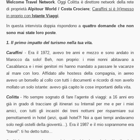
Welcome Travel Network
. Oggi Colitta è direttore network della rete
di proprietà
Alpitour World / Costa Crociere
;
Caraffini si è (ri)messo
in proprio con
Istante Viaggi
.
In questa intervista doppia rispondono a
quattro domande che non
sono mai state loro poste
.
1. Il primo impatto del turismo nella tua vita.
Caraffini
- Era il 1972, avevo tre anni e mezzo e sono andato in
Marocco da solo! Beh, non proprio: i miei nonni abitavano a
Casablanca e i miei genitori mi hanno mandato a passare le vacanze
al mare con loro. Affidato alle hostess della compagnia, in aereo
avevo un borsello al collo con tutti i documenti e ricordo di non averlo
mollato un solo istante: avevo già capito le cose importanti della vita.
Colitta
- Ho sempre sognato di fare l’agente di viaggi: a 16 anni ero
già in grado di tracciare gli itinerari su Interrail per me e per i miei
amici, con tutti gli incastri dei treni notturni per risparmiare sui
pernottamenti in hotel (anzi, quali hotel?! Noi a quei tempi andavamo
solo negli ostelli della gioventù...). Era il 1987 e il mio soprannome era
“travel”: ti ho detto tutto...