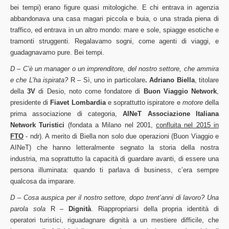
bei tempi) erano figure quasi mitologiche. E chi entrava in agenzia
abbandonava una casa magari piccola e buia, o una strada piena di
traffico, ed entrava in un altro mondo: mare e sole, spiagge esotiche e
tramonti struggenti. Regalavamo sogni, come agenti di viaggi, e
guadagnavamo pure. Bei tempi.
D – C’è un manager o un imprenditore, del nostro settore, che ammira
e che L’ha ispirata?
R – Sì, uno in particolare
. Adriano Biella
, titolare
della
3V
di Desio, noto come fondatore di
Buon Viaggio Network
,
presidente di
Fiavet Lombardia
e soprattutto ispiratore e
motore
della
prima associazione di categoria,
AINeT Associazione Italiana
Network Turistici
(fondata a Milano nel 2001,
confluita nel 2015 in
FTO
- ndr). A merito di Biella non solo due operazioni (Buon Viaggio e
AINeT) che hanno letteralmente segnato la storia della nostra
industria, ma soprattutto la capacità di guardare avanti, di essere una
persona illuminata: quando ti parlava di business, c’era sempre
qualcosa da imparare.
D – Cosa auspica per il nostro settore, dopo trent’anni di lavoro? Una
parola sola
R –
Dignità
. Riappropriarsi della propria identità di
operatori turistici, riguadagnare dignità a un mestiere difficile, che