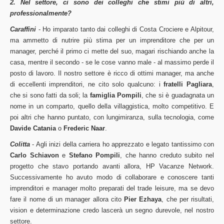
2. Nel settore, ci sono dei colleghi che stimi più di altri,
professionalmente?
Caraffini
- Ho imparato tanto dai colleghi di Costa Crociere e Alpitour,
ma ammetto di nutrire più stima per un imprenditore che per un
manager, perché il primo ci mette del suo, magari rischiando anche la
casa, mentre il secondo - se le cose vanno male - al massimo perde il
posto di lavoro. Il nostro settore è ricco di ottimi manager, ma anche
di eccellenti imprenditori, ne cito solo qualcuno: i
fratelli Pagliara
,
che si sono fatti da soli; la
famiglia Pompili
, che si è guadagnata un
nome in un comparto, quello della villaggistica, molto competitivo. E
poi altri che hanno puntato, con lungimiranza, sulla tecnologia, come
Davide Catania
o
Frederic Naar
.
Colitta
- Agli inizi della carriera ho apprezzato e legato tantissimo con
Carlo Schiavon
e
Stefano Pompili
, che hanno creduto subito nel
progetto che stavo portando avanti allora, HP Vacanze Network.
Successivamente ho avuto modo di collaborare e conoscere tanti
imprenditori e manager molto preparati del trade leisure, ma se devo
fare il nome di un manager allora cito
Pier Ezhaya
, che per risultati,
vision e determinazione credo lascerà un segno durevole, nel nostro
settore.