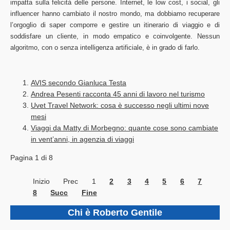
impatta sulla felicità delle persone. Internet, le low cost, i social, gli
influencer hanno cambiato il nostro mondo, ma dobbiamo recuperare
l’orgoglio di saper comporre e gestire un itinerario di viaggio e di
soddisfare un cliente, in modo empatico e coinvolgente. Nessun
algoritmo, con o senza intelligenza artificiale, è in grado di farlo.
AVIS secondo Gianluca Testa
Andrea Pesenti racconta 45 anni di lavoro nel turismo
Uvet Travel Network: cosa è successo negli ultimi nove
mesi
Viaggi da Matty di Morbegno: quante cose sono cambiate
in vent’anni, in agenzia di viaggi
Pagina 1 di 8
Inizio
Prec
1
2
3
4
5
6
7
8
Succ
Fine
Chi è Roberto Gentile