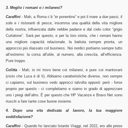
3. Meglio i romani o i milanesi?
Caraffini
- Mah, a Roma c’è “er ponentino” e poi il mare a due passi, il
sole e i ristoranti di pesce, insomma una qualità della vita migliore
della nostra, influenzata dalle nebbie padane e dal cielo color “grigio
Curtatone”. Sarà per questo, e per la loro storia, che i romani hanno
una migliore capacità relazionale, la battuta sempre pronta, un
approccio più rilassato col business. Noi nordici portiamo sempre tutto
all’estremo: la corsa all'utile, al numero, alla crescita, all’efficienza.
Pure troppo.
Colitta
- Mah, io mi trovo bene coi milanesi, e pure coi mantovani
(visto che Luca è di lì). Abbiamo caratteristiche diverse, non sempre
ci capiamo, sul business vedo approcci talvolta opposti: però - forse
proprio per questo - ci completiamo e siamo in grado di apprezzare
uno i pregi dell’altro. È per questo che HP Vacanze e Bravo Net sono
riusciti a fare tante cose buone insieme.
4. Dopo una vita dedicata al lavoro, la tua maggiore
soddisfazione?
Caraffini
- Quando ho lanciato Istante Viaggi, nel 2022, ero alle prese