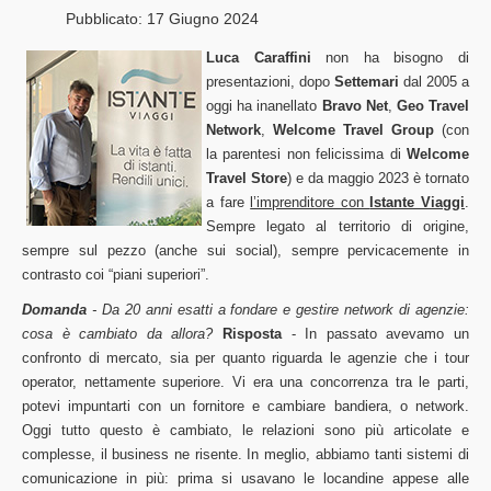
Pubblicato: 17 Giugno 2024
Luca Caraffini
non ha bisogno di
presentazioni, dopo
Settemari
dal 2005 a
oggi ha inanellato
Bravo Net
,
Geo Travel
Network
,
Welcome Travel Group
(con
la parentesi non felicissima di
Welcome
Travel Store
) e da maggio 2023 è tornato
a fare
l’imprenditore con
Istante Viaggi
.
Sempre legato al territorio di origine,
sempre sul pezzo (anche sui social), sempre pervicacemente in
contrasto coi “piani superiori”.
Domanda
- Da 20 anni esatti a fondare e gestire network di agenzie:
cosa è cambiato da allora?
Risposta
- In passato avevamo un
confronto di mercato, sia per quanto riguarda le agenzie che i tour
operator, nettamente superiore. Vi era una concorrenza tra le parti,
potevi impuntarti con un fornitore e cambiare bandiera, o network.
Oggi tutto questo è cambiato, le relazioni sono più articolate e
complesse, il business ne risente. In meglio, abbiamo tanti sistemi di
comunicazione in più: prima si usavano le locandine appese alle