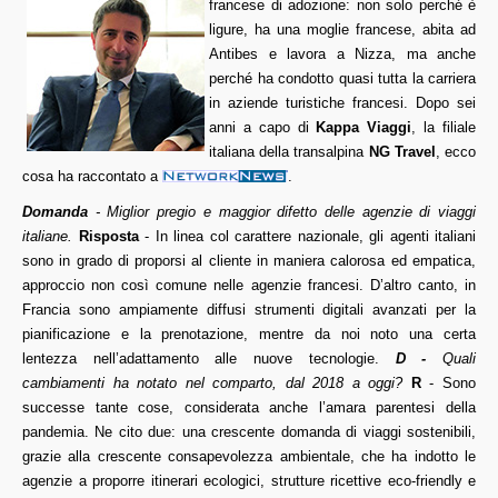
francese di adozione: non solo perché è
ligure, ha una moglie francese, abita ad
Antibes e lavora a Nizza, ma anche
perché ha condotto quasi tutta la carriera
in aziende turistiche francesi. Dopo sei
anni a capo di
Kappa Viaggi
, la filiale
italiana della transalpina
NG Travel
, ecco
cosa ha raccontato a
.
Domanda
- Miglior pregio e maggior difetto delle agenzie di viaggi
italiane.
Risposta
- In linea col carattere nazionale, gli agenti italiani
sono in grado di proporsi al cliente in maniera calorosa ed empatica,
approccio non così comune nelle agenzie francesi. D’altro canto, in
Francia sono ampiamente diffusi strumenti digitali avanzati per la
pianificazione e la prenotazione, mentre da noi noto una certa
lentezza nell’adattamento alle nuove tecnologie.
D -
Quali
cambiamenti ha notato nel comparto, dal 2018 a oggi?
R
- Sono
successe tante cose, considerata anche l’amara parentesi della
pandemia. Ne cito due: una crescente domanda di viaggi sostenibili,
grazie alla crescente consapevolezza ambientale, che ha indotto le
agenzie a proporre itinerari ecologici, strutture ricettive eco-friendly e