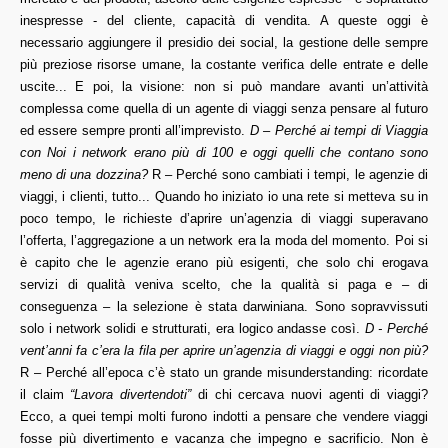
inespresse - del cliente, capacità di vendita. A queste oggi è
necessario aggiungere il presidio dei social, la gestione delle sempre
più preziose risorse umane, la costante verifica delle entrate e delle
uscite... E poi, la visione: non si può mandare avanti un’attività
complessa come quella di un agente di viaggi senza pensare al futuro
ed essere sempre pronti all’imprevisto.
D – Perché ai tempi di Viaggia
con Noi i network erano più di 100 e oggi quelli che contano sono
meno di una dozzina?
R – Perché sono cambiati i tempi, le agenzie di
viaggi, i clienti, tutto... Quando ho iniziato io una rete si metteva su in
poco tempo, le richieste d’aprire un’agenzia di viaggi superavano
l’offerta, l’aggregazione a un network era la moda del momento. Poi si
è capito che le agenzie erano più esigenti, che solo chi erogava
servizi di qualità veniva scelto, che la qualità si paga e – di
conseguenza – la selezione è stata darwiniana. Sono sopravvissuti
solo i network solidi e strutturati, era logico andasse così.
D - Perché
vent’anni fa c’era la fila per aprire un’agenzia di viaggi e oggi non più?
R – Perché all’epoca c’è stato un grande misunderstanding: ricordate
il claim
“Lavora divertendoti”
di chi cercava nuovi agenti di viaggi?
Ecco, a quei tempi molti furono indotti a pensare che vendere viaggi
fosse più divertimento e vacanza che impegno e sacrificio. Non è