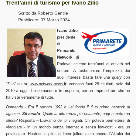
Trent’anni di turismo per Ivano Zilio
Scritto da
Roberto Gentile
Pubblicato: 07 Marzo 2024
Ivano
Zilio
,
presidente
di
Primarete
Network
di
Padova, celebra trent’anni di attività nel
settore. A testimoniare l’ampiezza dei
suoi interessi basta fare una
query
con
“Zilio” qui su
www.network-news.it
: vengono fuori 28 risultati, solo dal
2010 a oggi. Tre domande e tre risposte, per un imprenditore che ne
ha viste veramente di tutte.
Domanda - Era il remoto 1992 e Lei fondò il Suo primo network di
agenzie:
Silverado
. Quale la differenza più eclatante, oggi rispetto ad
allora?
Risposta – Eravamo dei privilegiati. Chi poteva permettersi di
viaggiare - in un mondo senza internet e senza low-cost - era un
privilegiato. Hostess e piloti di linea (allora c’era ancora l’Alitalia dei