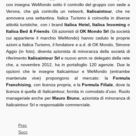
con insegna WeMondo sotto il controllo del gruppo con sede a
Verona, che già controlla un network,
Italicaintour
, che ne
annovera una settantina. Italica Turismo è coinvolta in diverse
attività turistiche, con i brand
Italica Hotel, Italica Incoming
e
Italica Bed & Friends
. Gli azionisti di
OK Mondo Srl
(la società
cui appartiene il marchio WeMondo) hanno ceduto le proprie
azioni a Italica Turismo, il fondatore e a.d. di OK Mondo, Simone
Aggio (in foto), diventa azionista di minoranza della società di
riferimento
Italicaintour Srl
e nuovo amm.re delegato della rete
che, a novembre 2012, ha in portafoglio 120 agenzie. Due le
opzioni che le insegne Italicaintour e WeMondo (entrambe
mantenute vive) propongono al mercato: la
Formula
Franchising
, con licenza propria, e la
Formula Filiale
, dove la
licenza è quella di Italicaintour, fornita in comodato d’uso. Ruolo
manageriale anche per
Mauro Bruno
, azionista di minoranza di
Italicaintour Srl e responsabile commerciale.
Prec
Succ