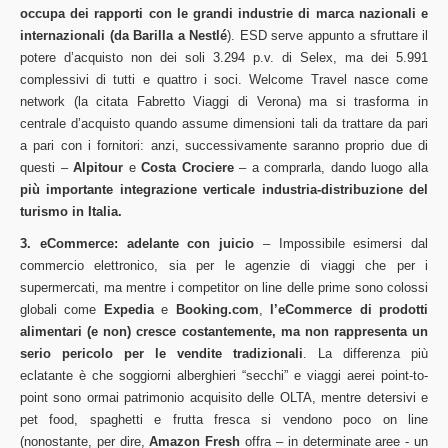
occupa dei rapporti con le grandi industrie di marca nazionali e
internazionali (da Barilla a Nestlé
). ESD serve appunto a sfruttare il
potere d’acquisto non dei soli 3.294 p.v. di Selex, ma dei 5.991
complessivi di tutti e quattro i soci. Welcome Travel nasce come
network (la citata Fabretto Viaggi di Verona) ma si trasforma in
centrale d’acquisto quando assume dimensioni tali da trattare da pari
a pari con i fornitori: anzi, successivamente saranno proprio due di
questi –
Alpitour
e
Costa Crociere
– a comprarla, dando luogo alla
più importante integrazione verticale industria-distribuzione del
turismo in Italia.
3. eCommerce: adelante con juicio
– Impossibile esimersi dal
commercio elettronico, sia per le agenzie di viaggi che per i
supermercati, ma mentre i competitor on line delle prime sono colossi
globali come
Expedia
e
Booking.com
,
l’eCommerce di prodotti
alimentari (e non) cresce costantemente, ma non rappresenta un
serio pericolo per le vendite tradizionali
. La differenza più
eclatante è che soggiorni alberghieri “secchi” e viaggi aerei point-to-
point sono ormai patrimonio acquisito delle OLTA, mentre detersivi e
pet food, spaghetti e frutta fresca si vendono poco on line
(nonostante, per dire,
Amazon Fresh
offra – in determinate aree - un