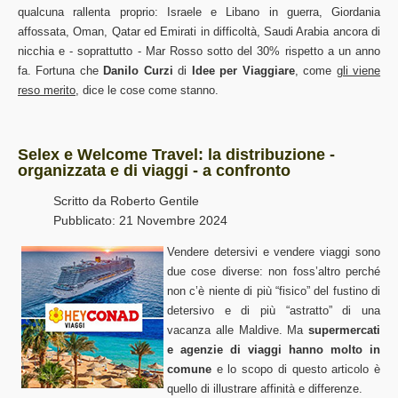
qualcuna rallenta proprio: Israele e Libano in guerra, Giordania
affossata, Oman, Qatar ed Emirati in difficoltà, Saudi Arabia ancora di
nicchia e - soprattutto - Mar Rosso sotto del 30% rispetto a un anno
fa. Fortuna che
Danilo Curzi
di
Idee per Viaggiare
, come
gli viene
reso merito
, dice le cose come stanno.
Selex e Welcome Travel: la distribuzione -
organizzata e di viaggi - a confronto
Scritto da
Roberto Gentile
Pubblicato: 21 Novembre 2024
Vendere detersivi e vendere viaggi sono
due cose diverse: non foss’altro perché
non c’è niente di più “fisico” del fustino di
detersivo e di più “astratto” di una
vacanza alle Maldive. Ma
supermercati
e agenzie di viaggi hanno molto in
comune
e lo scopo di questo articolo è
quello di illustrare affinità e differenze.