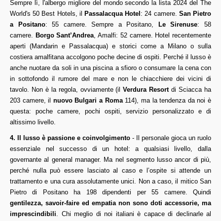
Sempre lì, l'albergo migliore del mondo secondo la lista 2024 del The
World's 50 Best Hotels, il
Passalacqua Hotel
: 24 camere.
San Pietro
a Positano
: 55 camere. Sempre a Positano,
Le Sirenuse
: 58
camere.
Borgo Sant’Andrea
, Amalfi: 52 camere. Hotel recentemente
aperti (Mandarin e Passalacqua) e storici come a Milano o sulla
costiera amalfitana accolgono poche decine di ospiti. Perché il lusso è
anche nuotare da soli in una piscina a sfioro o consumare la cena con
in sottofondo il rumore del mare e non le chiacchiere dei vicini di
tavolo. Non è la regola, ovviamente (il
Verdura Resort
di Sciacca ha
203 camere, il
nuovo Bulgari a Roma
114), ma la tendenza da noi è
questa: poche camere, pochi ospiti, servizio personalizzato e di
altissimo livello.
4. Il lusso è passione e coinvolgimento
- Il personale gioca un ruolo
essenziale nel successo di un hotel: a qualsiasi livello, dalla
governante al general manager. Ma nel segmento lusso ancor di più,
perché nulla può essere lasciato al caso e l’ospite si attende un
trattamento e una cura assolutamente unici. Non a caso, il mitico San
Pietro di Positano ha 198 dipendenti per 55 camere. Quindi
gentilezza, savoir-faire ed empatia non sono doti accessorie, ma
imprescindibili
. Chi meglio di noi italiani è capace di declinarle al