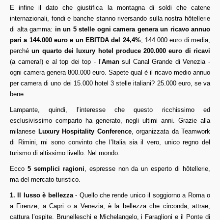
E infine il dato che giustifica la montagna di soldi che catene
internazionali, fondi e banche stanno riversando sulla nostra hôtellerie
di alta gamma:
in un 5 stelle ogni camera genera un ricavo annuo
pari a 144.000 euro e un EBITDA del 24,4%
; 144.000 euro di media,
perché
un quarto dei luxury hotel produce 200.000 euro di ricavi
(a camera!) e al top dei top - l’
Aman
sul Canal Grande di Venezia -
ogni camera genera 800.000 euro. Sapete qual è il ricavo medio annuo
per camera di uno dei 15.000 hotel 3 stelle italiani? 25.000 euro, se va
bene.
Lampante, quindi, l’interesse che questo ricchissimo ed
esclusivissimo comparto ha generato, negli ultimi anni. Grazie alla
milanese
Luxury Hospitality Conference
, organizzata da Teamwork
di Rimini, mi sono convinto che l’Italia sia il vero, unico regno del
turismo di altissimo livello. Nel mondo.
Ecco
5 semplici ragioni
, espresse non da un esperto di hôtellerie,
ma del mercato turistico.
1. Il lusso è bellezza
- Quello che rende unico il soggiorno a Roma o
a Firenze, a Capri o a Venezia, è la bellezza che circonda, attrae,
cattura l’ospite. Brunelleschi e Michelangelo, i Faraglioni e il Ponte di