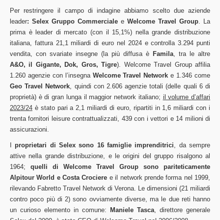
Per restringere il campo di indagine abbiamo scelto due aziende
leader
: Selex Gruppo Commerciale
e
Welcome Travel Group
. La
prima è leader di mercato (con il 15,1%) nella grande distribuzione
italiana, fattura 21,1 miliardi di euro nel 2024 e controlla 3.294 punti
vendita, con svariate insegne (la più diffusa è
Famila
, tra le altre
A&O, il Gigante, Dok, Gros, Tigre
). Welcome Travel Group affilia
1.260 agenzie con l’insegna
Welcome Travel Network
e 1.346 come
Geo Travel Network
, quindi con 2.606 agenzie totali (delle quali 6 di
proprietà) è di gran lunga il maggior network italiano;
il volume d’affari
2023/24
è stato pari a 2,1 miliardi di euro, ripartiti in 1,6 miliardi con i
trenta fornitori leisure contrattualizzati, 439 con i vettori e 14 milioni di
assicurazioni.
I
proprietari di Selex sono 16 famiglie imprenditrici
, da sempre
attive nella grande distribuzione, e le origini del gruppo risalgono al
1964;
quelli di Welcome Travel Group sono pariteticamente
Alpitour World e Costa Crociere
e il network prende forma nel 1999,
rilevando Fabretto Travel Network di Verona. Le dimensioni (21 miliardi
contro poco più di 2) sono ovviamente diverse, ma le due reti hanno
un curioso elemento in comune:
Maniele Tasca
, direttore generale