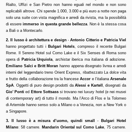
Rialto, Uffizi e San Pietro non hanno eguali nel mondo e non sono
replicabili altrove. Chi spende 1.000, 3.000 e più euro a notte non paga
solo una suite con vista magnifica e arredi da rivista, ma la possibilità
di essere
immerso in questa grande bellezza
. Non è la stessa cosa
a Bali o a Montecarlo.
2. Il lusso è architettura e design
-
Antonio Citterio e Patricia Viel
hanno progettato tutti i
Bulgari Hotels
, compreso il recente Bulgari
Rome. Il Sereno Hotel sul Como Lake e il Six Senses di Roma sono
opera di
Patricia Urquiola
, archistar iberica ma italiana di adozione.
Emiliano Salci e Britt Moran
hanno appena disegnato livrea e arredi
interni del leggendario treno Orient Express, ribattezzato La dolce vita
e frutto della collaborazione tra la francese
Accor
e l’italiana
Arsenale
SpA
. Oggetti di puro design prodotti da
Alessi e Kartell
, disegnati da
Gio’ Ponti
ed
Ettore Sottsass
si trovano nei luxury hotel (e nei musei
di contemporary art) di tutto il mondo. Ma l’Arco di Flos e la Tolomeo
di Artemide hanno senso solo a Milano o a Venezia, non a New York o
a Singapore.
3. Il lusso è a misura d’uomo, quindi small
-
Bulgari Hotel
Milano
: 58 camere.
Mandarin Oriental sul Como Lake
, 75 camere.