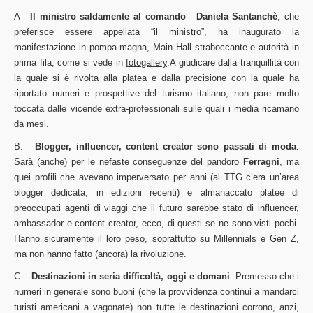
A -
Il ministro saldamente al comando
-
Daniela Santanchè
, che
preferisce essere appellata “il ministro”, ha inaugurato la
manifestazione in pompa magna, Main Hall straboccante e autorità in
prima fila, come si vede in
fotogallery
.A giudicare dalla tranquillità con
la quale si è rivolta alla platea e dalla precisione con la quale ha
riportato numeri e prospettive del turismo italiano, non pare molto
toccata dalle vicende extra-professionali sulle quali i media ricamano
da mesi.
B. -
Blogger, influencer, content creator sono passati di moda
.
Sarà (anche) per le nefaste conseguenze del pandoro
Ferragni
, ma
quei profili che avevano imperversato per anni (al TTG c’era un’area
blogger dedicata, in edizioni recenti) e almanaccato platee di
preoccupati agenti di viaggi che il futuro sarebbe stato di influencer,
ambassador e content creator, ecco, di questi se ne sono visti pochi.
Hanno sicuramente il loro peso, soprattutto su Millennials e Gen Z,
ma non hanno fatto (ancora) la rivoluzione.
C. -
Destinazioni in seria difficoltà, oggi e domani
. Premesso che i
numeri in generale sono buoni (che la provvidenza continui a mandarci
turisti americani a vagonate) non tutte le destinazioni corrono, anzi,