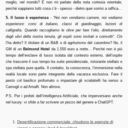
meglio, nel mondo? E non mi parlate della nota cortesia orientale,
perché sappiamo tutti cosa c’è - spesso - dietro quei sorrisi a raffica...
5. Il lusso è esperienza
-
“Noi non vendiamo camere, noi vediamo
esperienze: corsi di italiano, classi di giardinaggio, lezioni di
calligrafia. Quando raccogliamo le olive per fare l’olio, direttamente
dagli ulivi della nostra tenuta, gli ospiti sono invitati e coinvolti”.
Chi
l’ha detto? Il titolare di un B&B o di agriturismo del casentino? No, il
GM di un
Belmond Hotel
da 1.550 euro a notte… Perché non è più
tempo dell’enclave di lusso isolata dal contesto esterno, dell’ospite
che trascorre il suo tempo tra suite presidenziale, ristorante stellato e
spa stellata pure quella. Il contatto, la conoscenza, l’immersione nella
realtà locale sono parte integrante della vacanza esclusiva. Fare il
pesto col basilico profumato o impastare gli scialatielli ha senso a
Camogli o ad Amalfi. Non altrove.
P.S. Per i profeti dell’Intelligenza Artificiale, che imperversano anche
nel luxury: vi sfido a far scrivere un pezzo del genere a ChatGPT.
Desertificazione commerciale: chiudono le agenzie di