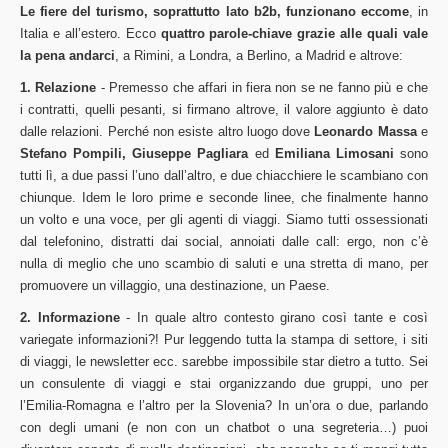
Le fiere del turismo, soprattutto lato b2b, funzionano eccome
, in
Italia e all’estero. Ecco
quattro parole-chiave grazie alle quali vale
la pena andarci
, a Rimini, a Londra, a Berlino, a Madrid e altrove:
1. Relazione
- Premesso che affari in fiera non se ne fanno più e che
i contratti, quelli pesanti, si firmano altrove, il valore aggiunto è dato
dalle relazioni. Perché non esiste altro luogo dove
Leonardo Massa
e
Stefano Pompili, Giuseppe Pagliara
ed
Emiliana Limosani
sono
tutti lì, a due passi l’uno dall’altro, e due chiacchiere le scambiano con
chiunque. Idem le loro prime e seconde linee, che finalmente hanno
un volto e una voce, per gli agenti di viaggi. Siamo tutti ossessionati
dal telefonino, distratti dai social, annoiati dalle call: ergo, non c’è
nulla di meglio che uno scambio di saluti e una stretta di mano, per
promuovere un villaggio, una destinazione, un Paese.
2. Informazione
- In quale altro contesto girano così tante e così
variegate informazioni?! Pur leggendo tutta la stampa di settore, i siti
di viaggi, le newsletter ecc. sarebbe impossibile star dietro a tutto. Sei
un consulente di viaggi e stai organizzando due gruppi, uno per
l’Emilia-Romagna e l’altro per la Slovenia? In un’ora o due, parlando
con degli umani (e non con un chatbot o una segreteria…) puoi