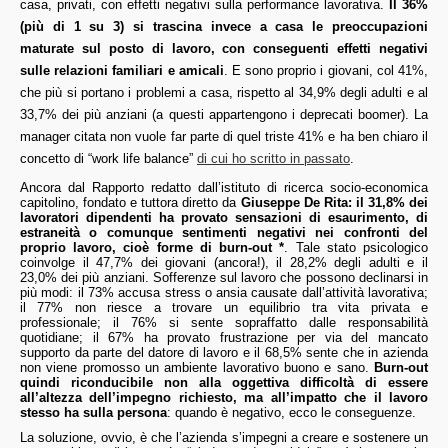
casa, privati, con effetti negativi sulla performance lavorativa.
Il 36%
(più di 1 su 3) si trascina invece a casa le preoccupazioni
maturate sul posto di lavoro, con conseguenti effetti negativi
sulle relazioni familiari e amicali
. E sono proprio i giovani, col 41%,
che più si portano i problemi a casa, rispetto al 34,9% degli adulti e al
33,7% dei più anziani (a questi appartengono i deprecati boomer). La
manager citata non vuole far parte di quel triste 41% e ha ben chiaro il
concetto di “work life balance”
di cui ho scritto in passato
.
Ancora dal Rapporto redatto dall’istituto di ricerca socio-economica
capitolino, fondato e tuttora diretto da
Giuseppe De Rita: il 31,8% dei
lavoratori dipendenti ha provato sensazioni di esaurimento, di
estraneità o comunque sentimenti negativi nei confronti del
proprio lavoro, cioè forme di burn-out *
. Tale stato psicologico
coinvolge il 47,7% dei giovani (ancora!), il 28,2% degli adulti e il
23,0% dei più anziani. Sofferenze sul lavoro che possono declinarsi in
più modi: il 73% accusa stress o ansia causate dall’attività lavorativa;
il 77% non riesce a trovare un equilibrio tra vita privata e
professionale; il 76% si sente sopraffatto dalle responsabilità
quotidiane; il 67% ha provato frustrazione per via del mancato
supporto da parte del datore di lavoro e il 68,5% sente che in azienda
non viene promosso un ambiente lavorativo buono e sano.
Burn-out
quindi riconducibile non alla oggettiva difficoltà di essere
all’altezza dell’impegno richiesto, ma all’impatto che il lavoro
stesso ha sulla persona
: quando è negativo, ecco le conseguenze.
La soluzione, ovvio, è che l’azienda s’impegni a creare e sostenere un