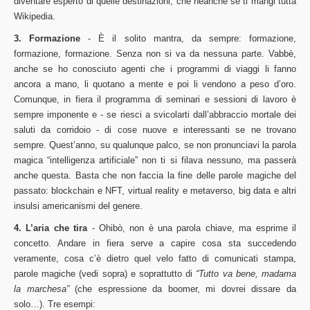
diventare esperto di quelle destinazioni, che neanche se ti mangi tutta
Wikipedia.
3. Formazione
- È il solito mantra, da sempre: formazione,
formazione, formazione. Senza non si va da nessuna parte. Vabbè,
anche se ho conosciuto agenti che i programmi di viaggi li fanno
ancora a mano, li quotano a mente e poi li vendono a peso d’oro.
Comunque, in fiera il programma di seminari e sessioni di lavoro è
sempre imponente e - se riesci a svicolarti dall’abbraccio mortale dei
saluti da corridoio - di cose nuove e interessanti se ne trovano
sempre. Quest’anno, su qualunque palco, se non pronunciavi la parola
magica “intelligenza artificiale” non ti si filava nessuno, ma passerà
anche questa. Basta che non faccia la fine delle parole magiche del
passato: blockchain e NFT, virtual reality e metaverso, big data e altri
insulsi americanismi del genere.
4. L’aria che tira
- Ohibò, non è una parola chiave, ma esprime il
concetto. Andare in fiera serve a capire cosa sta succedendo
veramente, cosa c’è dietro quel velo fatto di comunicati stampa,
parole magiche (vedi sopra) e soprattutto di
“Tutto va bene, madama
la marchesa”
(che espressione da boomer, mi dovrei dissare da
solo…). Tre esempi: