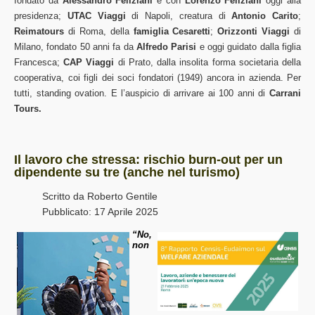
fondato da
Alessandro Feliziani
e con
Lorenzo Feliziani
oggi alla
presidenza;
UTAC Viaggi
di Napoli, creatura di
Antonio Carito
;
Reimatours
di Roma, della
famiglia Cesaretti
;
Orizzonti Viaggi
di
Milano, fondato 50 anni fa da
Alfredo Parisi
e oggi guidato dalla figlia
Francesca;
CAP Viaggi
di Prato, dalla insolita forma societaria della
cooperativa, coi figli dei soci fondatori (1949) ancora in azienda. Per
tutti, standing ovation. E l’auspicio di arrivare ai 100 anni di
Carrani
Tours.
Il lavoro che stressa: rischio burn-out per un
dipendente su tre (anche nel turismo)
Scritto da
Roberto Gentile
Pubblicato: 17 Aprile 2025
“No,
non