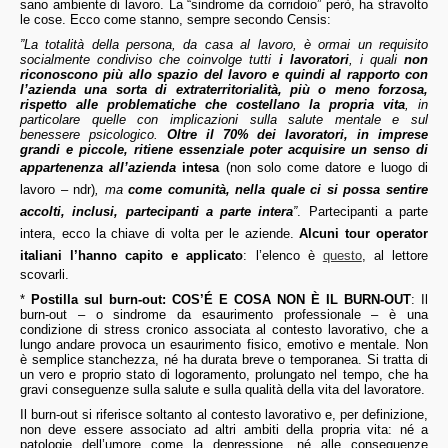
sano ambiente di lavoro. La “sindrome da corridoio” però, ha stravolto
le cose. Ecco come stanno, sempre secondo Censis:
”La totalità della persona, da casa al lavoro, è ormai un requisito
socialmente condiviso che coinvolge tutti
i lavoratori
, i quali
non
riconoscono più allo spazio del lavoro e quindi al rapporto con
l’azienda una sorta di extraterritorialità, più o meno forzosa,
rispetto alle problematiche che costellano la propria vita
, in
particolare quelle con implicazioni sulla salute mentale e sul
benessere psicologico.
Oltre il 70% dei lavoratori, in imprese
grandi e piccole, ritiene essenziale poter acquisire un senso di
appartenenza all’azienda
intesa
(non solo come datore e luogo di
lavoro – ndr)
, ma
come comunità, nella quale ci si possa sentire
accolti, inclusi, partecipanti a parte intera
”
. Partecipanti a parte
intera, ecco la chiave di volta per le aziende.
Alcuni tour operator
italiani l’hanno capito e applicato
: l’elenco è
questo
, al lettore
scovarli.
*
Postilla sul burn-out: COS’
É
E COSA NON
È
IL BURN-OUT
: Il
burn-out – o sindrome da esaurimento professionale – è una
condizione di stress cronico associata al contesto lavorativo, che a
lungo andare provoca un esaurimento fisico, emotivo e mentale. Non
è semplice stanchezza, né ha durata breve o temporanea. Si tratta di
un vero e proprio stato di logoramento, prolungato nel tempo, che ha
gravi conseguenze sulla salute e sulla qualità della vita del lavoratore.
Il burn-out si riferisce soltanto al contesto lavorativo e, per definizione,
non deve essere associato ad altri ambiti della propria vita: né a
patologie dell’umore come la depressione, né alle conseguenze