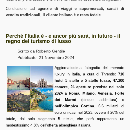
Conclusione:
ad agenzie di viaggi e supermercati, canali di
vendita tradizionali, il cliente italiano è e resta fedele.
Perché l’Italia è - e ancor più sarà, in futuro - il
regno del turismo di lusso
Scritto da
Roberto Gentile
Pubblicato: 21 Novembre 2024
Aggiornatissima fotografia del mercato
luxury in Italia, a cura di Thrends:
710
hotel 5 stelle e 5 stelle lusso, 47.300
camere, 24 aperture previste nel solo
2024 a Roma, Milano, Venezia, Forte
dei Marmi
(cinque, addirittura)
e
nell’olimpica Cortina
. 6.6 miliardi di
euro di ricavi nel 2023, ovvero il 26% del
totale, dal solo segmento 5 stelle, che però rappresenta un
modestissimo 4,8% dell’offerta alberghiera italiana.