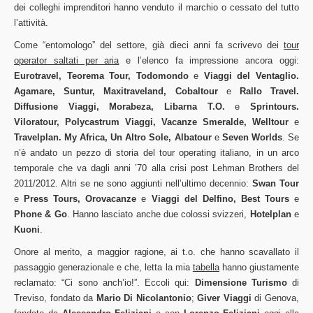
dei colleghi imprenditori hanno venduto il marchio o cessato del tutto
l’attività.
Come “entomologo” del settore, già dieci anni fa scrivevo dei
tour
operator saltati per aria
e l’elenco fa impressione ancora oggi:
Eurotravel, Teorema Tour, Todomondo
e
Viaggi del Ventaglio.
Agamare, Suntur, Maxitraveland, Cobaltour
e
Rallo Travel.
Diffusione Viaggi, Morabeza, Libarna T.O.
e
Sprintours.
Viloratour, Polycastrum Viaggi, Vacanze Smeralde, Welltour
e
Travelplan. My Africa, Un Altro Sole, Albatour
e
Seven Worlds
. Se
n’è andato un pezzo di storia del tour operating italiano, in un arco
temporale che va dagli anni ’70 alla crisi post Lehman Brothers del
2011/2012. Altri se ne sono aggiunti nell’ultimo decennio:
Swan Tour
e
Press Tours, Orovacanze
e
Viaggi del Delfino, Best Tours
e
Phone & Go
. Hanno lasciato anche due colossi svizzeri,
Hotelplan
e
Kuoni
.
Onore al merito, a maggior ragione, ai t.o. che hanno scavallato il
passaggio generazionale e che, letta la mia
tabella
hanno giustamente
reclamato: “Ci sono anch’io!”. Eccoli qui:
Dimensione Turismo
di
Treviso, fondato da
Mario Di Nicolantonio
;
Giver Viaggi
di Genova,