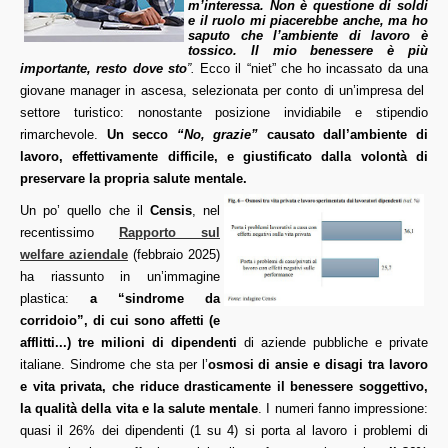
m’interessa. Non è questione di soldi
e il ruolo mi piacerebbe anche, ma ho
saputo che l’ambiente di lavoro è
tossico. Il mio benessere è più
importante, resto dove sto
”.
Ecco il “niet” che ho incassato da una
giovane manager in ascesa, selezionata per conto di un’impresa del
settore turistico: nonostante posizione invidiabile e stipendio
rimarchevole.
Un secco
“No, grazie”
causato dall’ambiente di
lavoro, effettivamente difficile, e giustificato dalla volontà di
preservare la propria salute mentale.
Un po’ quello che il
Censis
, nel
recentissimo
Rapporto sul
welfare aziendale
(febbraio 2025)
ha riassunto in un’immagine
plastica:
a “sindrome da
corridoio”, di cui sono affetti (e
afflitti...) tre milioni di dipendenti
di aziende pubbliche e private
italiane.
Sindrome che sta per l’
osmosi di ansie e disagi tra lavoro
e vita privata, che riduce drasticamente il benessere soggettivo,
la qualità della vita e la salute mentale
. I numeri fanno impressione:
quasi il 26% dei dipendenti (1 su 4) si porta al lavoro i problemi di