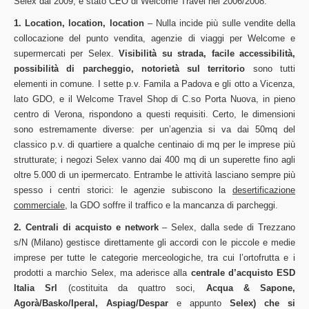
Selex dal 2009, è stato CEO di Welcome Travel nel 2006/2008.
1. Location, location, location
– Nulla incide più sulle vendite della
collocazione del punto vendita, agenzie di viaggi per Welcome e
supermercati per Selex.
Visibilità su strada, facile accessibilità,
possibilità di parcheggio, notorietà sul territorio
sono tutti
elementi in comune. I sette p.v. Famila a Padova e gli otto a Vicenza,
lato GDO, e il Welcome Travel Shop di C.so Porta Nuova, in pieno
centro di Verona, rispondono a questi requisiti. Certo, le dimensioni
sono estremamente diverse: per un’agenzia si va dai 50mq del
classico p.v. di quartiere a qualche centinaio di mq per le imprese più
strutturate; i negozi Selex vanno dai 400 mq di un superette fino agli
oltre 5.000 di un ipermercato. Entrambe le attività lasciano sempre più
spesso i centri storici: le agenzie subiscono la
desertificazione
commerciale
, la GDO soffre il traffico e la mancanza di parcheggi.
2. Centrali di acquisto e network
– Selex, dalla sede di Trezzano
s/N (Milano) gestisce direttamente gli accordi con le piccole e medie
imprese per tutte le categorie merceologiche, tra cui l’ortofrutta e i
prodotti a marchio Selex, ma aderisce alla
centrale d’acquisto ESD
Italia Srl
(costituita da quattro soci,
Acqua & Sapone,
Agorà/Basko/Iperal, Aspiag/Despar
e appunto
Selex) che si