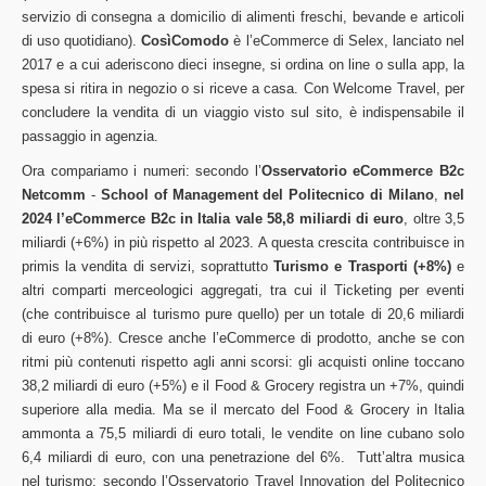
servizio di consegna a domicilio di alimenti freschi, bevande e articoli
di uso quotidiano).
CosìComodo
è l’eCommerce di Selex, lanciato nel
2017 e a cui aderiscono dieci insegne, si ordina on line o sulla app, la
spesa si ritira in negozio o si riceve a casa. Con Welcome Travel, per
concludere la vendita di un viaggio visto sul sito, è indispensabile il
passaggio in agenzia.
Ora compariamo i numeri: secondo l’
Osservatorio eCommerce B2c
Netcomm
-
School of Management del Politecnico di Milano
,
nel
2024 l’eCommerce B2c in Italia vale 58,8 miliardi di euro
, oltre 3,5
miliardi (+6%) in più rispetto al 2023. A questa crescita contribuisce in
primis la vendita di servizi, soprattutto
Turismo e Trasporti (+8%)
e
altri comparti merceologici aggregati, tra cui il Ticketing per eventi
(che contribuisce al turismo pure quello) per un totale di 20,6 miliardi
di euro (+8%). Cresce anche l’eCommerce di prodotto, anche se con
ritmi più contenuti rispetto agli anni scorsi: gli acquisti online toccano
38,2 miliardi di euro (+5%) e il Food & Grocery registra un +7%, quindi
superiore alla media. Ma se il mercato del Food & Grocery in Italia
ammonta a 75,5 miliardi di euro totali, le vendite on line cubano solo
6,4 miliardi di euro, con una penetrazione del 6%. Tutt’altra musica
nel turismo: secondo l’Osservatorio Travel Innovation del Politecnico