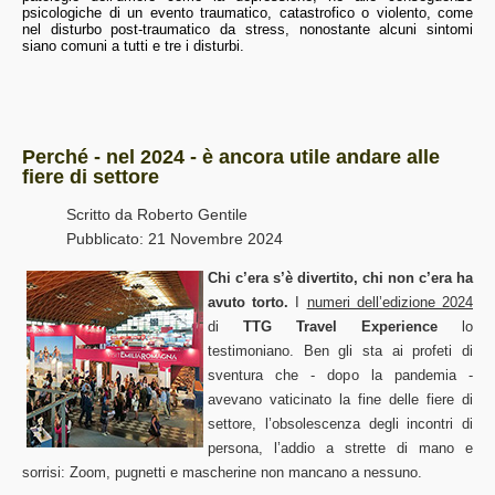
psicologiche di un evento traumatico, catastrofico o violento, come
nel disturbo post-traumatico da stress, nonostante alcuni sintomi
siano comuni a tutti e tre i disturbi.
Perché - nel 2024 - è ancora utile andare alle
fiere di settore
Scritto da
Roberto Gentile
Pubblicato: 21 Novembre 2024
Chi c’era s’è divertito, chi non c’era ha
avuto torto.
I
numeri dell’edizione 2024
di
TTG Travel Experience
lo
testimoniano. Ben gli sta ai profeti di
sventura che - dopo la pandemia -
avevano vaticinato la fine delle fiere di
settore, l’obsolescenza degli incontri di
persona, l’addio a strette di mano e
sorrisi: Zoom, pugnetti e mascherine non mancano a nessuno.