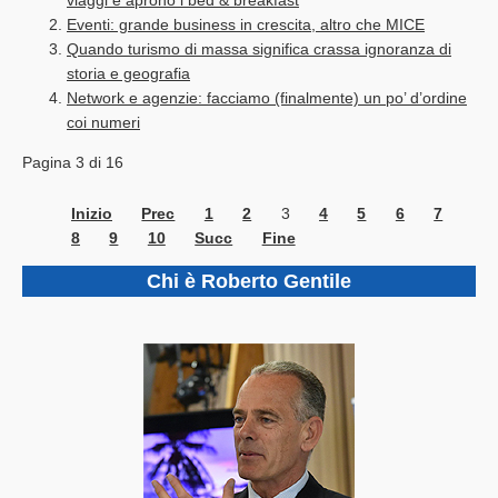
viaggi e aprono i bed & breakfast
Eventi: grande business in crescita, altro che MICE
Quando turismo di massa significa crassa ignoranza di
storia e geografia
Network e agenzie: facciamo (finalmente) un po’ d’ordine
coi numeri
Pagina 3 di 16
Inizio
Prec
1
2
3
4
5
6
7
8
9
10
Succ
Fine
Chi è Roberto Gentile