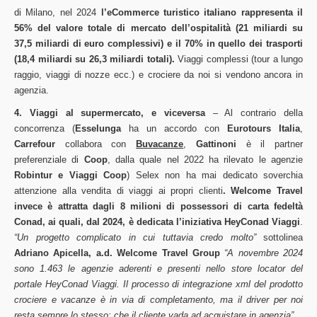
di Milano, nel 2024
l’eCommerce turistico italiano rappresenta il
56% del valore totale di mercato dell’ospitalità (21 miliardi su
37,5 miliardi di euro complessivi) e il 70% in quello dei trasporti
(18,4 miliardi su 26,3 miliardi totali).
Viaggi complessi (tour a lungo
raggio, viaggi di nozze ecc.) e crociere da noi si vendono ancora in
agenzia.
4. Viaggi al supermercato, e viceversa
– Al contrario della
concorrenza (
Esselunga
ha un accordo con
Eurotours Italia
,
Carrefour
collabora con
Buvacanze
,
Gattinoni
è il partner
preferenziale di
Coop
, dalla quale nel 2022 ha rilevato le agenzie
Robintur e Viaggi Coop
) Selex non ha mai dedicato soverchia
attenzione alla vendita di viaggi ai propri clienti
. Welcome Travel
invece è attratta dagli 8 milioni di possessori di carta fedeltà
Conad, ai quali, dal 2024, è dedicata l’iniziativa HeyConad Viaggi
.
“Un progetto complicato in cui tuttavia credo molto”
sottolinea
Adriano Apicella, a.d. Welcome Travel Group
“A novembre 2024
sono 1.463 le agenzie aderenti e presenti nello store locator del
portale HeyConad Viaggi. Il processo di integrazione xml del prodotto
crociere e vacanze è in via di completamento, ma il driver per noi
resta sempre lo stesso: che il cliente vada ad acquistare in agenzia”.